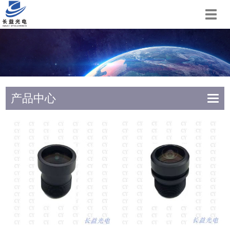
切
换
导
航
产品中心